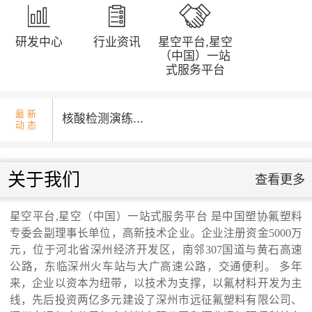
新闻动态
星空平台,星空（中
研发中心
行业资讯
星空平台,星空
（中国）一站
国）一站式服务平
式服务平台
台
星空平台,星空（中
最 新
核酸检测演练...
动 态
国）一站式服务平
台
国庆升旗仪式...
关于我们
查看更多
省发改委领导来我公司调研走访...
星空平台,星空（中国）一站式服务平台 是中国塑协氟塑料
专委会副理事长单位，高新技术企业。企业注册资金5000万
交通运输行业标准《桥梁支座用高分子材料
元，位于河北省深州经济开发区，南邻307国道与黄石高速
公路，东临深州火车站与大广高速公路，交通便利。 多年
来，企业以资本为纽带，以技术为支撑，以氟材料开发为主
滑板》 送审稿审查会在京召开...
线，先后投资两亿多元建设了深州市远征氟塑料有限公司、