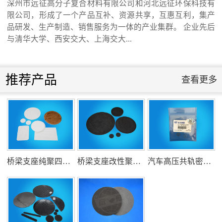
深州市远征高分子复合材料有限公司和河北远征环保科技有
河北省科学院与远征环保科技有限公司能源
限公司，形成了一个产品互补、资源共享，互惠互利，集产
品研发、生产制造、销售服务为一体的产业集群。 企业先后
与清华大学、西安交大、上海交大...
与环境新材料成果转化基地签约暨揭牌仪
式...
推荐产品
查看更多
氟塑料行业兴氟沙龙...
组织客户体验深州蜜桃采摘...
衡水市委书记新项目开发参观...
桥梁支座纯聚四氟乙烯滑板
桥梁支座改性聚四氟乙烯滑板
汽车高压共轨密封圈
消防小组训练...
衡水安全局长参观...