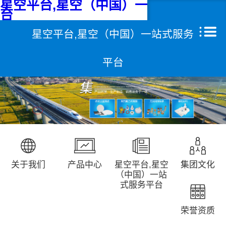
星空平台,星空（中国）一站式服务平
台
星空平台,星空（中
星空平台,星空（中国）一站式服务
国）一站式服务平
台
平台
关于我们
产品中心
远征研发中心
创新能力
关于我们
产品中心
星空平台,星空
集团文化
（中国）一站
集团文化
式服务平台
荣誉资质
荣誉资质