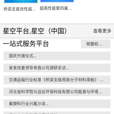
超高性能聚四氟乙烯滑板
桥梁支座改性超高分子量聚乙烯滑板
星空平台,星空（中国）
查看更多
一站式服务平台
核酸检测演练...
国庆升旗仪式...
省发改委领导来我公司调研走访...
交通运输行业标准《桥梁支座用高分子材料滑板》 送审稿审查会在京召开...
河北省科学院与远征环保科技有限公司能源与环境新材料成果转化基地签约暨揭牌仪式...
氟塑料行业兴氟沙龙...