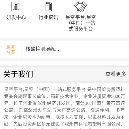
新闻动态
星空平台,星空（中
研发中心
行业资讯
星空平台,星空
（中国）一站
国）一站式服务平
式服务平台
台
星空平台,星空（中
最 新
核酸检测演练...
动 态
国）一站式服务平
台
国庆升旗仪式...
关于我们
查看更多
省发改委领导来我公司调研走访...
星空平台,星空（中国）一站式服务平台 是中国塑协氟塑料
专委会副理事长单位，高新技术企业。企业注册资金5000万
交通运输行业标准《桥梁支座用高分子材料
元，位于河北省深州经济开发区，南邻307国道与黄石高速
公路，东临深州火车站与大广高速公路，交通便利。 多年
来，企业以资本为纽带，以技术为支撑，以氟材料开发为主
滑板》 送审稿审查会在京召开...
线，先后投资两亿多元建设了深州市远征氟塑料有限公司、